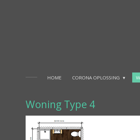
Ga
direct
naar
de
hoofdinhoud
HOME
CORONA OPLOSSING
W
Woning T